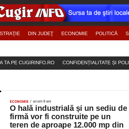
STRAŢIE
DIN JUDEŢ
ECONOMIE
POLITICĂ
S
ŞTIRI DIN ZONĂ
lele etichetate "sediu de
A TA PE CUGIRINFO.RO
CONFIDENȚIALITATE ȘI POL
acum 8 ani
ECONOMIE
O hală industrială și un sediu de
firmă vor fi construite pe un
teren de aproape 12.000 mp din