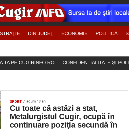
STRAŢIE
DIN JUDEŢ
ECONOMIE
POLITICĂ
S
ŞTIRI DIN ZONĂ
icolele etichetate "secu
A TA PE CUGIRINFO.RO
CONFIDENȚIALITATE ȘI POL
acum 13 ani
SPORT
Cu toate că astăzi a stat,
Metalurgistul Cugir, ocupă în
continuare poziţia secundă în