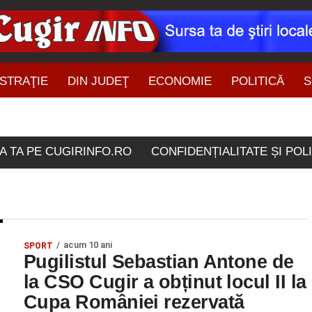
STRAŢIE
DIN JUDEŢ
ECONOMIE
POLITICĂ
S
ŞTIRI DIN ZONĂ
ele etichetate "Sebastian
A TA PE CUGIRINFO.RO
CONFIDENȚIALITATE ȘI POL
acum 10 ani
SPORT
Pugilistul Sebastian Antone de
la CSO Cugir a obținut locul II la
Cupa României rezervată