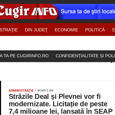
STRAŢIE
DIN JUDEŢ
ECONOMIE
POLITICĂ
S
ŞTIRI DIN ZONĂ
rticolele etichetate "sea
A TA PE CUGIRINFO.RO
CONFIDENȚIALITATE ȘI POL
acum 2 ani
ADMINISTRAŢIE
Străzile Deal și Plevnei vor fi
modernizate. Licitație de peste
7,4 milioane lei, lansată în SEAP