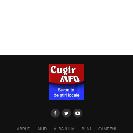
ABRUD
AIUD
ALBA IULIA
BLAJ
CAMPENI