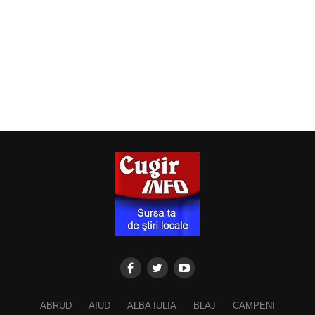
ABRUD
AIUD
ALBA IULIA
BLAJ
CAMPENI