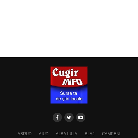
ABRUD
AIUD
ALBA IULIA
BLAJ
CAMPENI