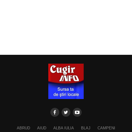
ABRUD
AIUD
ALBA IULIA
BLAJ
CAMPENI