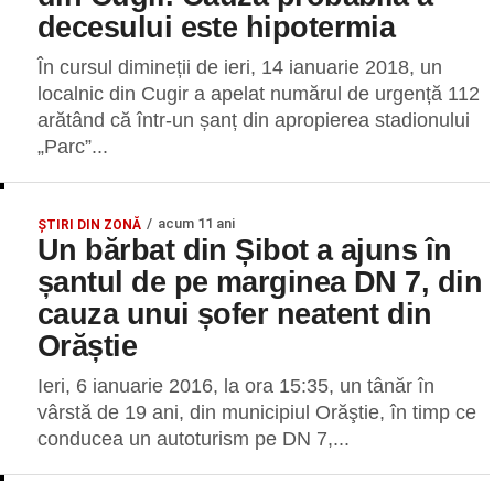
decesului este hipotermia
În cursul dimineții de ieri, 14 ianuarie 2018, un
localnic din Cugir a apelat numărul de urgență 112
arătând că într-un șanț din apropierea stadionului
„Parc”...
acum 11 ani
ŞTIRI DIN ZONĂ
Un bărbat din Șibot a ajuns în
șantul de pe marginea DN 7, din
cauza unui șofer neatent din
Orăștie
Ieri, 6 ianuarie 2016, la ora 15:35, un tânăr în
vârstă de 19 ani, din municipiul Orăştie, în timp ce
conducea un autoturism pe DN 7,...