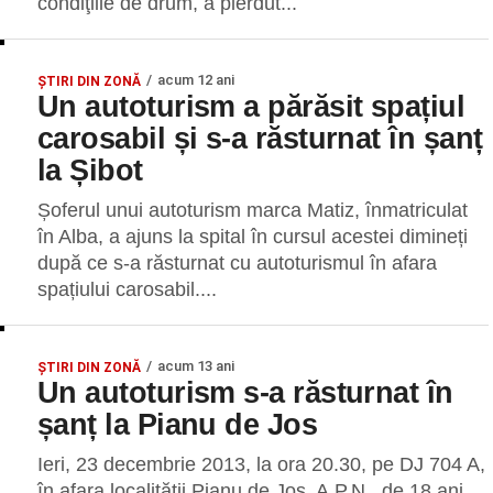
condiţiile de drum, a pierdut...
acum 12 ani
ŞTIRI DIN ZONĂ
Un autoturism a părăsit spațiul
carosabil și s-a răsturnat în șanț
la Șibot
Șoferul unui autoturism marca Matiz, înmatriculat
în Alba, a ajuns la spital în cursul acestei dimineți
după ce s-a răsturnat cu autoturismul în afara
spațiului carosabil....
acum 13 ani
ŞTIRI DIN ZONĂ
Un autoturism s-a răsturnat în
șanț la Pianu de Jos
Ieri, 23 decembrie 2013, la ora 20.30, pe DJ 704 A,
în afara localităţii Pianu de Jos, A.P.N., de 18 ani,