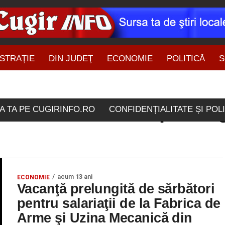
STRAŢIE
DIN JUDEŢ
ECONOMIE
POLITICĂ
S
ŞTIRI DIN ZONĂ
colele etichetate "prelun
A TA PE CUGIRINFO.RO
CONFIDENȚIALITATE ȘI POL
acum 13 ani
ECONOMIE
Vacanţă prelungită de sărbători
pentru salariaţii de la Fabrica de
Arme şi Uzina Mecanică din