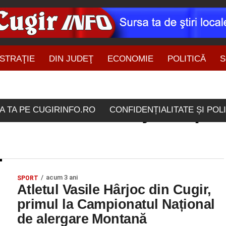
STRAŢIE
DIN JUDEŢ
ECONOMIE
POLITICĂ
S
ŞTIRI DIN ZONĂ
olele etichetate "judet pr
A TA PE CUGIRINFO.RO
CONFIDENȚIALITATE ȘI POL
acum 3 ani
SPORT
Atletul Vasile Hârjoc din Cugir,
primul la Campionatul Național
de alergare Montană