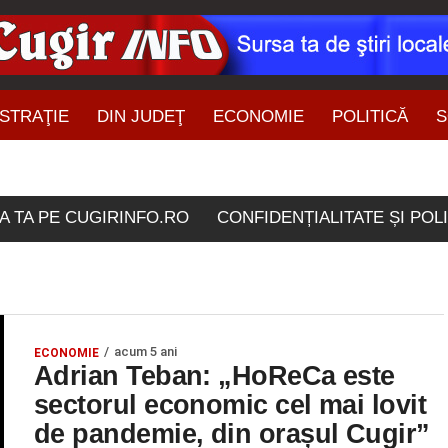
STRAŢIE
DIN JUDEŢ
ECONOMIE
POLITICĂ
S
ŞTIRI DIN ZONĂ
icolele etichetate "HOR
A TA PE CUGIRINFO.RO
CONFIDENȚIALITATE ȘI POL
acum 5 ani
ECONOMIE
Adrian Teban: „HoReCa este
sectorul economic cel mai lovit
de pandemie, din orașul Cugir”