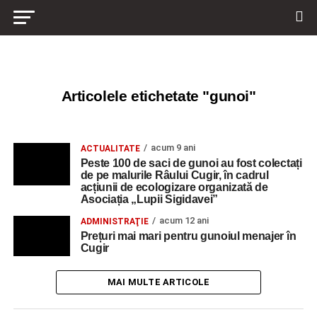
Articolele etichetate "gunoi"
acum 9 ani
ACTUALITATE
Peste 100 de saci de gunoi au fost colectați
de pe malurile Râului Cugir, în cadrul
acțiunii de ecologizare organizată de
Asociația „Lupii Sigidavei”
acum 12 ani
ADMINISTRAŢIE
Prețuri mai mari pentru gunoiul menajer în
Cugir
MAI MULTE ARTICOLE