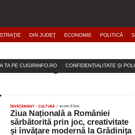
STRAŢIE
DIN JUDEŢ
ECONOMIE
POLITICĂ
S
ŞTIRI DIN ZONĂ
tichetate "gradinita kunt
A TA PE CUGIRINFO.RO
CONFIDENȚIALITATE ȘI POL
acum 8 luni
ÎNVĂŢĂMÂNT - CULTURĂ
Ziua Națională a României
sărbătorită prin joc, creativitate
și învățare modernă la Grădinița