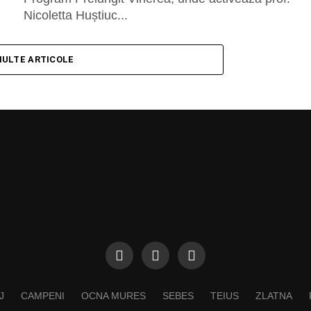
Nicoletta Huștiuc...
MULTE ARTICOLE
J
CAMPENI
OCNA MURES
SEBES
TEIUS
ZLATNA