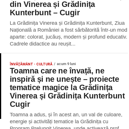
din Vinerea și Grădinița
Kunterbunt – Cugir
La Grădinița Vinerea și Grădinița Kunterbunt, Ziua
Națională a României a fost sărbătorită într-un mod
aparte: colorat, jucăuș, modern și profund educativ.
Cadrele didactice au reușit...
acum 9 luni
ÎNVĂŢĂMÂNT - CULTURĂ
Toamna care ne învață, ne
inspiră și ne unește – proiecte
tematice magice la Grădinița
Vinerea și Grădinița Kunterbunt
Cugir
Toamna a adus, și în acest an, un val de culoare,
energie și activități tematice la Grădinița cu
Program Prelungit Vinerea, unde activează prof.