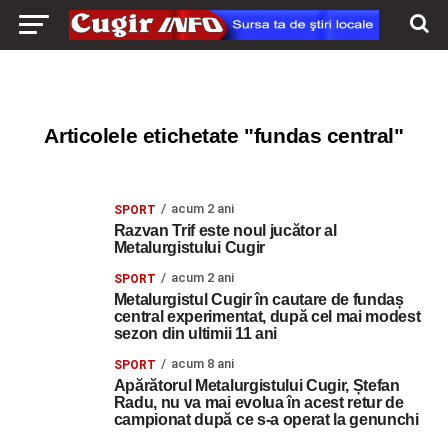
Articolele etichetate "fundas central"
acum 2 ani
SPORT
Razvan Trif este noul jucător al
Metalurgistului Cugir
acum 2 ani
SPORT
Metalurgistul Cugir în cautare de fundaș
central experimentat, după cel mai modest
sezon din ultimii 11 ani
acum 8 ani
SPORT
Apărătorul Metalurgistului Cugir, Ștefan
Radu, nu va mai evolua în acest retur de
campionat după ce s-a operat la genunchi