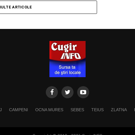
MULTE ARTICOLE
J
CAMPENI
OCNA MURES
SEBES
TEIUS
ZLATNA