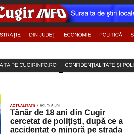
STRAŢIE
DIN JUDEŢ
ECONOMIE
POLITICĂ
S
ŞTIRI DIN ZONĂ
ichetate "fuga de la locul
A TA PE CUGIRINFO.RO
CONFIDENȚIALITATE ȘI POL
acum 8 luni
ACTUALITATE
Tânăr de 18 ani din Cugir
cercetat de polițiști, după ce a
accidentat o minoră pe strada