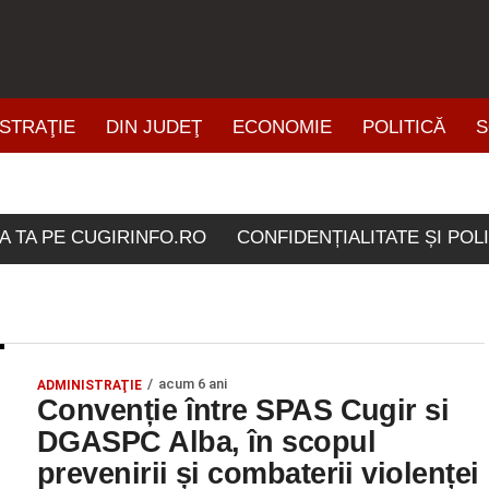
STRAŢIE
DIN JUDEŢ
ECONOMIE
POLITICĂ
S
ŞTIRI DIN ZONĂ
icolele etichetate "conven
A TA PE CUGIRINFO.RO
CONFIDENȚIALITATE ȘI POL
acum 6 ani
ADMINISTRAŢIE
Convenție între SPAS Cugir si
DGASPC Alba, în scopul
prevenirii și combaterii violenței