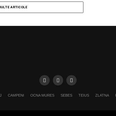
MULTE ARTICOLE
J
CAMPENI
OCNA MURES
SEBES
TEIUS
ZLATNA