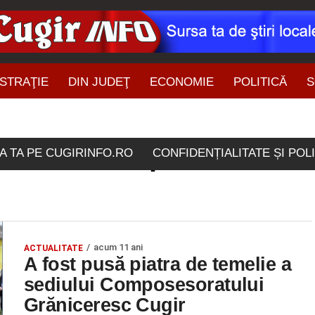
STRAŢIE
DIN JUDEŢ
ECONOMIE
POLITICĂ
S
ŞTIRI DIN ZONĂ
ichetate "composesoratulu
A TA PE CUGIRINFO.RO
CONFIDENȚIALITATE ȘI POL
acum 11 ani
ACTUALITATE
A fost pusă piatra de temelie a
sediului Composesoratului
Grăniceresc Cugir