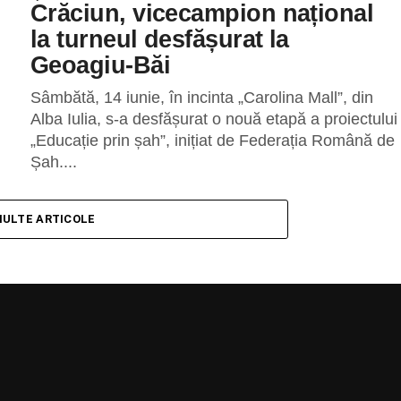
Crăciun, vicecampion național
la turneul desfășurat la
Geoagiu-Băi
Sâmbătă, 14 iunie, în incinta „Carolina Mall”, din
Alba Iulia, s-a desfășurat o nouă etapă a proiectului
„Educație prin șah”, inițiat de Federația Română de
Șah....
MULTE ARTICOLE