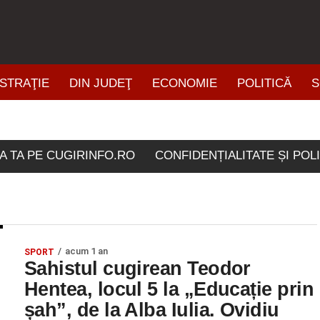
STRAŢIE
DIN JUDEŢ
ECONOMIE
POLITICĂ
S
ŞTIRI DIN ZONĂ
 etichetate "carolina mall 
A TA PE CUGIRINFO.RO
CONFIDENȚIALITATE ȘI POL
acum 1 an
SPORT
Sahistul cugirean Teodor
Hentea, locul 5 la „Educație prin
șah”, de la Alba Iulia. Ovidiu