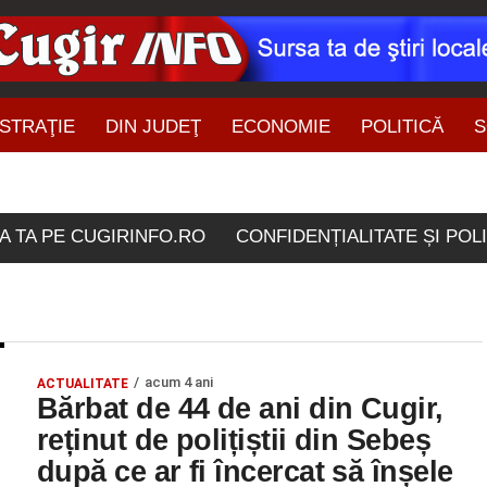
STRAŢIE
DIN JUDEŢ
ECONOMIE
POLITICĂ
S
ŞTIRI DIN ZONĂ
rticolele etichetate "calni
A TA PE CUGIRINFO.RO
CONFIDENȚIALITATE ȘI POL
acum 4 ani
ACTUALITATE
Bărbat de 44 de ani din Cugir,
reținut de polițiștii din Sebeș
după ce ar fi încercat să înșele