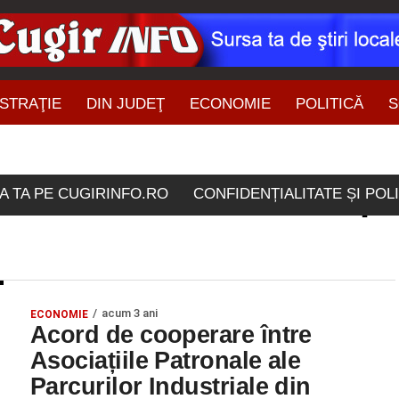
STRAŢIE
DIN JUDEŢ
ECONOMIE
POLITICĂ
S
ŞTIRI DIN ZONĂ
le etichetate "asociatii p
A TA PE CUGIRINFO.RO
CONFIDENȚIALITATE ȘI POL
acum 3 ani
ECONOMIE
Acord de cooperare între
Asociațiile Patronale ale
Parcurilor Industriale din