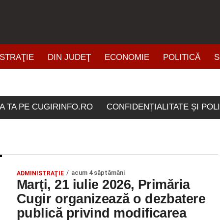
STRAŢIE
DIN JUDEŢ
ECONOMIE
POLITICĂ
S
ŞTIRI DIN ZONĂ
etichetate "ascociere RER
A TA PE CUGIRINFO.RO
CONFIDENȚIALITATE ȘI POL
acum 4 săptămâni
ADMINISTRAŢIE
Marți, 21 iulie 2026, Primăria
Cugir organizează o dezbatere
publică privind modificarea