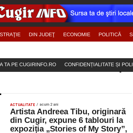
STRAŢIE
DIN JUDEŢ
ECONOMIE
POLITICĂ
S
ŞTIRI DIN ZONĂ
lele etichetate "artista pl
A TA PE CUGIRINFO.RO
CONFIDENȚIALITATE ȘI POL
acum 2 ani
ACTUALITATE
Artista Andreea Tibu, originară
din Cugir, expune 6 tablouri la
expoziția „Stories of My Story”,