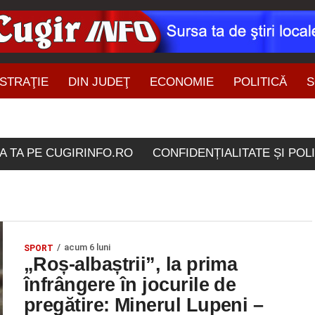
STRAŢIE
DIN JUDEŢ
ECONOMIE
POLITICĂ
S
ŞTIRI DIN ZONĂ
ele etichetate "7 februar
A TA PE CUGIRINFO.RO
CONFIDENȚIALITATE ȘI POL
acum 6 luni
SPORT
„Roș-albaștrii”, la prima
înfrângere în jocurile de
pregătire: Minerul Lupeni –