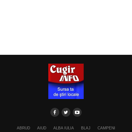
ABRUD
AIUD
ALBA IULIA
BLAJ
CAMPENI