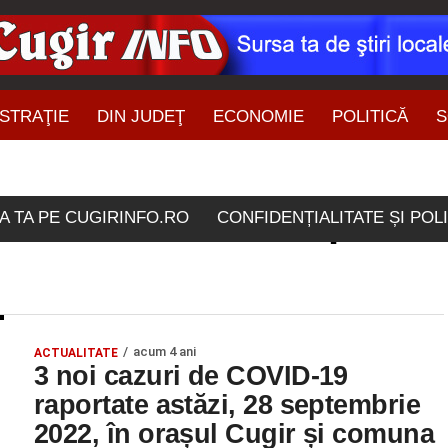
STRAŢIE
DIN JUDEŢ
ECONOMIE
POLITICĂ
S
ŞTIRI DIN ZONĂ
le etichetate "28 septemb
A TA PE CUGIRINFO.RO
CONFIDENȚIALITATE ȘI POL
acum 4 ani
ACTUALITATE
3 noi cazuri de COVID-19
raportate astăzi, 28 septembrie
2022, în orașul Cugir și comuna