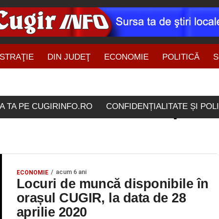
STRAŢIE
DIN JUDEŢ
ECONOMIE
POLITICĂ
S
ŞTIRI DIN ZONĂ
lele etichetate "28 aprili
A TA PE CUGIRINFO.RO
CONFIDENȚIALITATE ȘI POL
acum 6 ani
ECONOMIE
Locuri de muncă disponibile în
orașul CUGIR, la data de 28
aprilie 2020