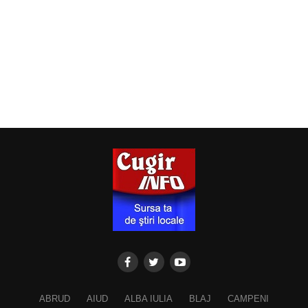
ABRUD
AIUD
ALBA IULIA
BLAJ
CAMPENI