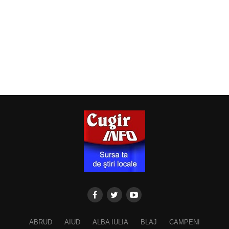
ABRUD
AIUD
ALBA IULIA
BLAJ
CAMPENI