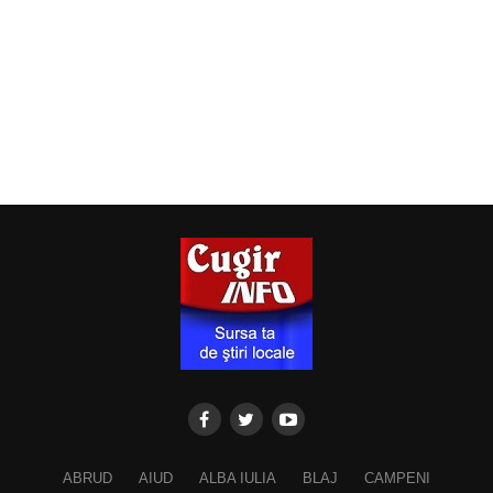
ABRUD
AIUD
ALBA IULIA
BLAJ
CAMPENI