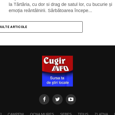
la Tărtăria, cu dor si drag de satul lor, cu bucurie și
emoția reântâlnirii. Sărbătoarea începe...
MULTE ARTICOLE
J
CAMPENI
OCNA MURES
SEBES
TEIUS
ZLATNA