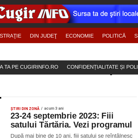
STRAŢIE
DIN JUDEŢ
ECONOMIE
POLITICĂ
S
ŞTIRI DIN ZONĂ
 etichetate "23-24 septe
A TA PE CUGIRINFO.RO
CONFIDENȚIALITATE ȘI POL
acum 3 ani
ŞTIRI DIN ZONĂ
23-24 septembrie 2023: Fiii
satului Tărtăria. Vezi programul
După mai bine de 10 ani, fiii satului se reîntâlnesc