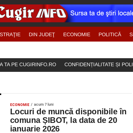
STRAŢIE
DIN JUDEŢ
ECONOMIE
POLITICĂ
S
ŞTIRI DIN ZONĂ
ele etichetate "20 ianuar
A TA PE CUGIRINFO.RO
CONFIDENȚIALITATE ȘI POL
acum 7 luni
ECONOMIE
Locuri de muncă disponibile în
comuna ȘIBOT, la data de 20
ianuarie 2026