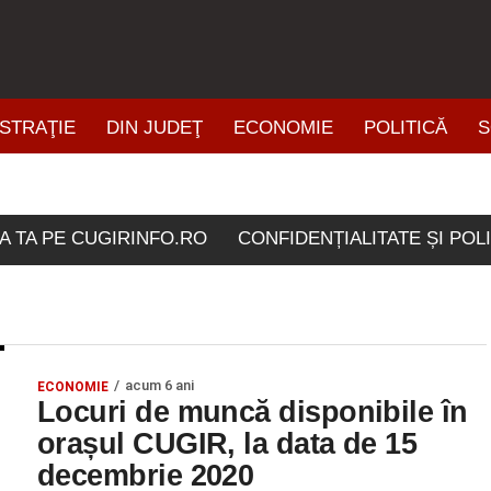
STRAŢIE
DIN JUDEŢ
ECONOMIE
POLITICĂ
S
ŞTIRI DIN ZONĂ
le etichetate "15 decemb
A TA PE CUGIRINFO.RO
CONFIDENȚIALITATE ȘI POL
acum 6 ani
ECONOMIE
Locuri de muncă disponibile în
orașul CUGIR, la data de 15
decembrie 2020