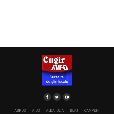
ABRUD
AIUD
ALBA IULIA
BLAJ
CAMPENI