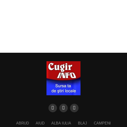
ABRUD
AIUD
ALBA IULIA
BLAJ
CAMPENI