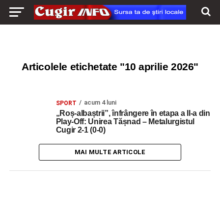
Articolele etichetate "10 aprilie 2026"
acum 4 luni
SPORT
„Roș-albaștrii”, înfrângere în etapa a II-a din
Play-Off: Unirea Tășnad – Metalurgistul
Cugir 2-1 (0-0)
MAI MULTE ARTICOLE