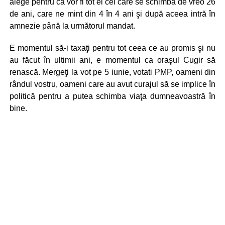
alege pentru că vor fi tot ei cei care se schimbă de vreo 26
de ani, care ne mint din 4 în 4 ani şi după aceea intră în
amnezie până la următorul mandat.
E momentul să-i taxaţi pentru tot ceea ce au promis şi nu
au făcut în ultimii ani, e momentul ca oraşul Cugir să
renască. Mergeţi la vot pe 5 iunie, votati PMP, oameni din
rândul vostru, oameni care au avut curajul să se implice în
politică pentru a putea schimba viaţa dumneavoastră în
bine.