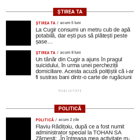
ȘTIREA TA
acum 5 luni
ȘTIREA TA
La Cugir consumi un metru cub de apă
potabilă, dar ești pus să plătești peste
șase…
acum 8 luni
ȘTIREA TA
Un tânăr din Cugir a ajuns în pragul
suicidului, în urma unei percheziții
domiciliare. Acesta acuză polițiștii că i-ar
fi sustras bani dintr-o carte de rugăciuni
PUBLICITATE
POLITICĂ
acum 2 zile
POLITICĂ
Flaviu Rădițoiu, după ce a fost numit
administrator special la TOHAN SA
Zărnești: „În întreaga mea activitate m-