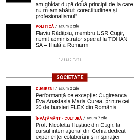
am ghidat după două principii de la care
nu m-am abătut: corectitudinea și
profesionalismul”
acum 2 zile
POLITICĂ
Flaviu Rădițoiu, membru USR Cugir,
numit administrator special la TOHAN
SA – filială a Romarm
PUBLICITATE
SOCIETATE
acum 2 zile
CUGIRENI
Performanță de excepție: Cugireanca
Eva Anastasia Maria Curea, printre cei
20 de bursieri FLEX din România
acum 7 zile
ÎNVĂŢĂMÂNT - CULTURĂ
Prof. Nicoletta Huștiuc din Cugir, la
cursul internațional din Cehia dedicat
experienței colaborării și inspirației