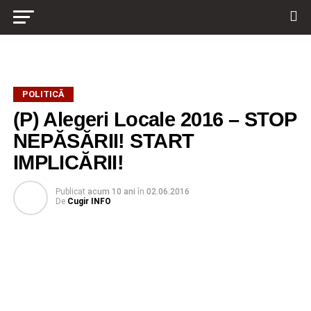
POLITICĂ
(P) Alegeri Locale 2016 – STOP
NEPĂSĂRII! START
IMPLICĂRII!
Publicat
acum 10 ani
în
02.06.2016
De
Cugir INFO