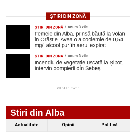
Potrivit informațiilor publicate pe site-ul oficial al
ȘTIRI DIN ZONĂ
companiei, TOHAN SA și-a adaptat activitatea în ultimii
ani la standardele impuse de apartenența României la
acum 3 zile
ŞTIRI DIN ZONĂ
Femeie din Alba, prinsă băută la volan
NATO și la cerințele europene privind calitatea, protecția
în Orăștie. Avea o alcoolemie de 0,54
mediului și securitatea în muncă.
mg/l alcool pur în aerul expirat
Societatea are sediul în municipiul Zărnești, județul
acum 3 zile
ŞTIRI DIN ZONĂ
Brașov, și reprezintă una dintre principalele companii din
Incendiu de vegetație uscată la Șibot.
Intervin pompierii din Sebeș
cadrul industriei naționale de apărare, având o tradiție de
aproape nouă decenii în producția de echipamente și
muniție destinate sectorului militar.
PUBLICITATE
Numirea lui Flaviu Rădițoiu în funcția de administrator
special vine în contextul reorganizării conducerii unor
Stiri din Alba
companii din portofoliul Ministerului Economiei.
Actualitate
Opinii
Politică