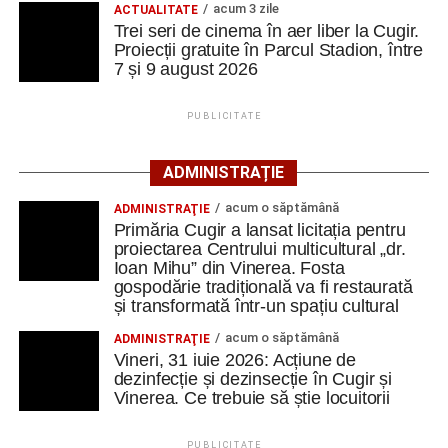
Polițiștii din Cugir le-au oferit sfaturi de siguranță
acum 3 zile
ACTUALITATE
industria de apărare
Trei seri de cinema în aer liber la Cugir.
seniorilor de la Centrul „Lotus”
Proiecții gratuite în Parcul Stadion, între
Ilie Arion de la „Metalurgistul” Cugir – locul III, la
7 și 9 august 2026
TOHAN SA Zărnești este una dintre societățile cu tradiție
concursul de șah rapid de la Alba Iulia
din industria națională de apărare. Compania a fost
înființată în anul 1938, ca parte a grupului industrial
PUBLICITATE
MALAXA, iar de-a lungul timpului a funcționat sub mai
Facebook
Messenger
WhatsApp
Twitter
Email
multe denumiri, inclusiv Uzina 6 Martie Zărnești și Uzina
ADMINISTRAȚIE
Mecanică TOHAN.
acum o săptămână
ADMINISTRAŢIE
Primăria Cugir a lansat licitația pentru
În prezent, societatea funcționează ca filială a Companiei
proiectarea Centrului multicultural „dr.
Naționale ROMARM S.A., în baza Hotărârii Guvernului nr.
Ioan Mihu” din Vinerea. Fosta
979/2000.
gospodărie tradițională va fi restaurată
și transformată într-un spațiu cultural
Compania desfășoară activități de producție și cercetare
acum o săptămână
ADMINISTRAŢIE
în domeniul industriei de apărare, printre care fabricarea
Vineri, 31 iuie 2026: Acțiune de
de armament și muniție, producția de explozivi,
dezinfecție și dezinsecție în Cugir și
proiectarea și testarea produselor specifice, precum și
Vinerea. Ce trebuie să știe locuitorii
activități de import al materiilor prime și materialelor
necesare procesului de producție.
PUBLICITATE