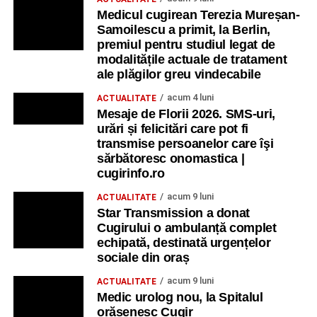
Medicul cugirean Terezia Mureșan-
Samoilescu a primit, la Berlin,
premiul pentru studiul legat de
modalitățile actuale de tratament
ale plăgilor greu vindecabile
acum 4 luni
ACTUALITATE
Mesaje de Florii 2026. SMS-uri,
urări și felicitări care pot fi
transmise persoanelor care îşi
sărbătoresc onomastica |
cugirinfo.ro
acum 9 luni
ACTUALITATE
Star Transmission a donat
Cugirului o ambulanță complet
echipată, destinată urgențelor
sociale din oraș
acum 9 luni
ACTUALITATE
Medic urolog nou, la Spitalul
orășenesc Cugir