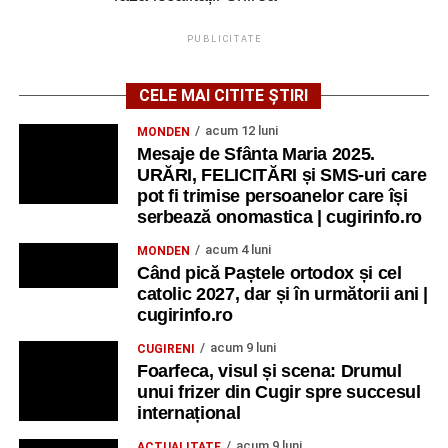
PUBLICITATE
CELE MAI CITITE ȘTIRI
acum 12 luni
MONDEN
Mesaje de Sfânta Maria 2025.
URĂRI, FELICITĂRI și SMS-uri care
pot fi trimise persoanelor care își
serbează onomastica | cugirinfo.ro
acum 4 luni
MONDEN
Când pică Paștele ortodox și cel
catolic 2027, dar și în următorii ani |
cugirinfo.ro
acum 9 luni
CUGIRENI
Foarfeca, visul și scena: Drumul
unui frizer din Cugir spre succesul
internațional
acum 9 luni
ACTUALITATE