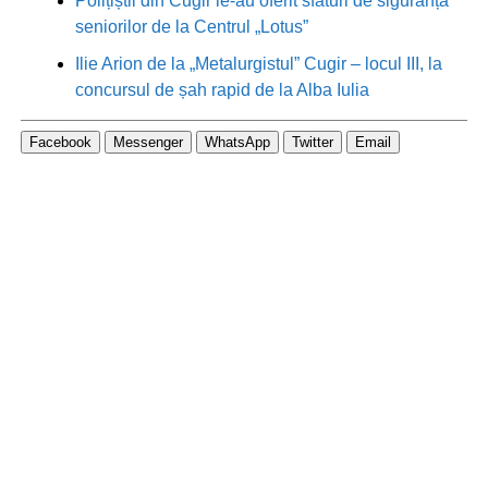
Polițiștii din Cugir le-au oferit sfaturi de siguranță
seniorilor de la Centrul „Lotus”
Ilie Arion de la „Metalurgistul” Cugir – locul III, la
concursul de șah rapid de la Alba Iulia
Facebook
Messenger
WhatsApp
Twitter
Email