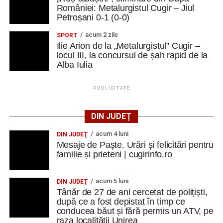
României: Metalurgistul Cugir – Jiul
Petroșani 0-1 (0-0)
acum 2 zile
SPORT
Ilie Arion de la „Metalurgistul” Cugir –
locul III, la concursul de șah rapid de la
Alba Iulia
PUBLICITATE
DIN JUDEȚ
acum 4 luni
DIN JUDEŢ
Mesaje de Paște. Urări și felicitări pentru
familie și prieteni | cugirinfo.ro
acum 5 luni
DIN JUDEŢ
Tânăr de 27 de ani cercetat de polițiști,
după ce a fost depistat în timp ce
conducea băut și fără permis un ATV, pe
raza localității Unirea