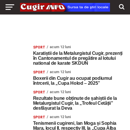
acum 12 luni
SPORT
Karatiștii de la Metalurgistul Cugir, prezenți
în Cantonamentul de pregătire al lotului
national de karate SKDUN
acum 12 luni
SPORT
Boxerii din Cugir au ocupat podiumul
întrcerii, la „Cupa Holod – 2025”
acum 12 luni
SPORT
Rezultate bune obținute de șahiștii de la
Metalurgistul Cugir, la „Trofeul Cetății”
desfășurat la Deva
acum 12 luni
SPORT
Tenismenii cugireni, Ian Moga și Sophia
Mara, locul II, respectiv III, la „Cupa Alba