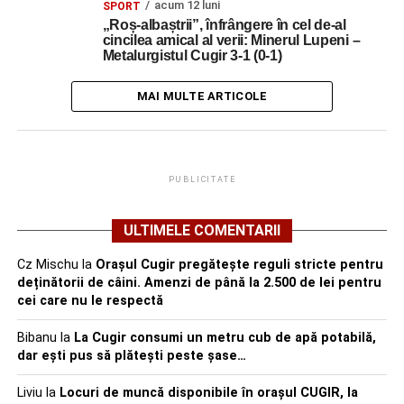
acum 12 luni
SPORT
„Roș-albaștrii”, înfrângere în cel de-al
cincilea amical al verii: Minerul Lupeni –
Metalurgistul Cugir 3-1 (0-1)
MAI MULTE ARTICOLE
PUBLICITATE
ULTIMELE COMENTARII
Cz Mischu
la
Orașul Cugir pregătește reguli stricte pentru
deținătorii de câini. Amenzi de până la 2.500 de lei pentru
cei care nu le respectă
Bibanu
la
La Cugir consumi un metru cub de apă potabilă,
dar ești pus să plătești peste șase…
Liviu
la
Locuri de muncă disponibile în orașul CUGIR, la