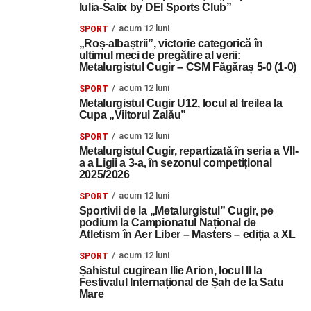
Iulia-Salix by DEI Sports Club”
acum 12 luni
SPORT
„Roș-albaștrii”, victorie categorică în
ultimul meci de pregătire al verii:
Metalurgistul Cugir – CSM Făgăraș 5-0 (1-0)
acum 12 luni
SPORT
Metalurgistul Cugir U12, locul al treilea la
Cupa „Viitorul Zalău”
acum 12 luni
SPORT
Metalurgistul Cugir, repartizată în seria a VII-
a a Ligii a 3-a, în sezonul competițional
2025/2026
acum 12 luni
SPORT
Sportivii de la „Metalurgistul” Cugir, pe
podium la Campionatul Național de
Atletism în Aer Liber – Masters – ediția a XL
acum 12 luni
SPORT
Șahistul cugirean Ilie Arion, locul II la
Festivalul Internațional de Șah de la Satu
Mare