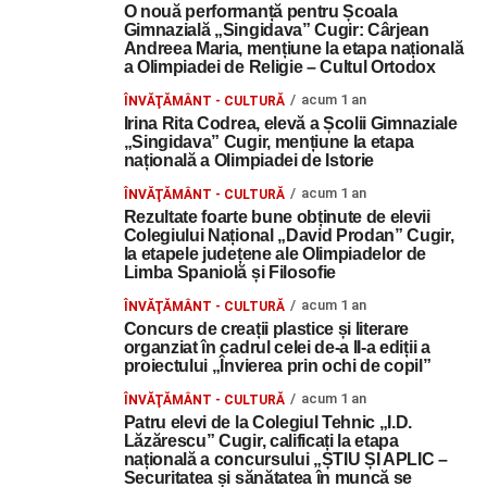
O nouă performanță pentru Școala
Gimnazială „Singidava” Cugir: Cârjean
Andreea Maria, mențiune la etapa națională
a Olimpiadei de Religie – Cultul Ortodox
acum 1 an
ÎNVĂŢĂMÂNT - CULTURĂ
Irina Rita Codrea, elevă a Școlii Gimnaziale
„Singidava” Cugir, mențiune la etapa
națională a Olimpiadei de Istorie
acum 1 an
ÎNVĂŢĂMÂNT - CULTURĂ
Rezultate foarte bune obținute de elevii
Colegiului Național „David Prodan” Cugir,
la etapele județene ale Olimpiadelor de
Limba Spaniolă și Filosofie
acum 1 an
ÎNVĂŢĂMÂNT - CULTURĂ
Concurs de creații plastice și literare
organziat în cadrul celei de-a II-a ediții a
proiectului „Învierea prin ochi de copil”
acum 1 an
ÎNVĂŢĂMÂNT - CULTURĂ
Patru elevi de la Colegiul Tehnic „I.D.
Lăzărescu” Cugir, calificați la etapa
națională a concursului „ȘTIU ȘI APLIC –
Securitatea și sănătatea în muncă se