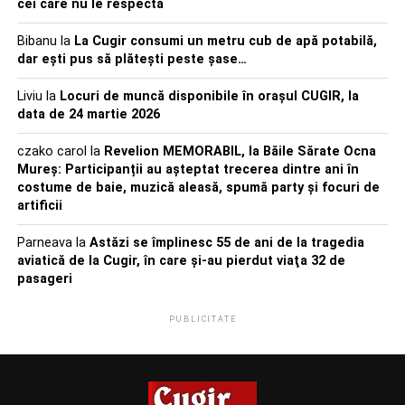
cei care nu le respectă
Bibanu
la
La Cugir consumi un metru cub de apă potabilă,
dar ești pus să plătești peste șase…
Liviu
la
Locuri de muncă disponibile în orașul CUGIR, la
data de 24 martie 2026
czako carol
la
Revelion MEMORABIL, la Băile Sărate Ocna
Mureș: Participanții au așteptat trecerea dintre ani în
costume de baie, muzică aleasă, spumă party și focuri de
artificii
Parneava
la
Astăzi se împlinesc 55 de ani de la tragedia
aviatică de la Cugir, în care şi-au pierdut viaţa 32 de
pasageri
PUBLICITATE