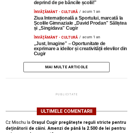
deprind de pe băncile școlii!”
acum 1 an
ÎNVĂŢĂMÂNT - CULTURĂ
Ziua Internațională a Sportului, marcată la
Școlile Gimnaziale „David Prodan” Săliștea
și „Singidava” Cugir
acum 1 an
ÎNVĂŢĂMÂNT - CULTURĂ
„Just, Imagine” – Oportunitate de
exprimare a ideilor și creativității elevilor din
Cugir
MAI MULTE ARTICOLE
PUBLICITATE
ULTIMELE COMENTARII
Cz Mischu
la
Orașul Cugir pregătește reguli stricte pentru
deținătorii de câini. Amenzi de până la 2.500 de lei pentru